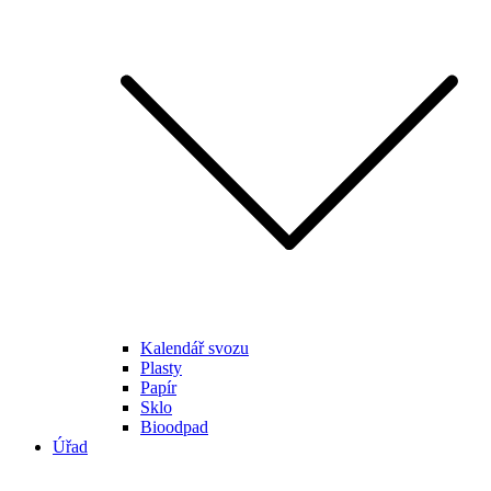
Kalendář svozu
Plasty
Papír
Sklo
Bioodpad
Úřad