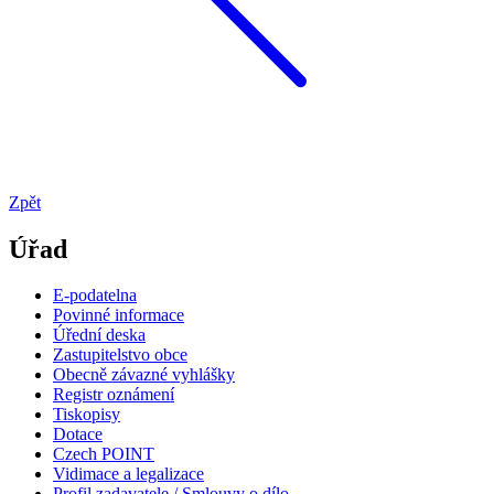
Zpět
Úřad
E-podatelna
Povinné informace
Úřední deska
Zastupitelstvo obce
Obecně závazné vyhlášky
Registr oznámení
Tiskopisy
Dotace
Czech POINT
Vidimace a legalizace
Profil zadavatele / Smlouvy o dílo