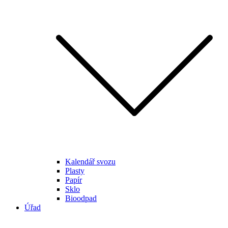
Kalendář svozu
Plasty
Papír
Sklo
Bioodpad
Úřad