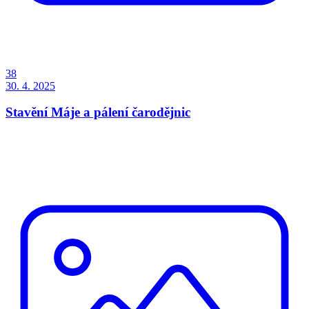
38
30. 4. 2025
Stavění Máje a pálení čarodějnic