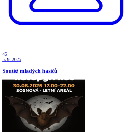
45
5. 9. 2025
Soutěž mladých hasičů