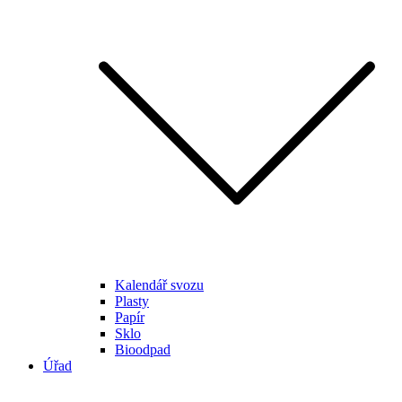
Kalendář svozu
Plasty
Papír
Sklo
Bioodpad
Úřad