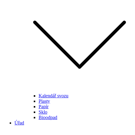
Kalendář svozu
Plasty
Papír
Sklo
Bioodpad
Úřad