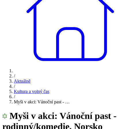
/
Aktuálně
/
Kultura a volný čas
/
Myši v akci: Vánoční past - …
Myši v akci: Vánoční past -
rodinný/komedie, Norsko