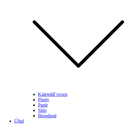
Kalendář svozu
Plasty
Papír
Sklo
Bioodpad
Úřad