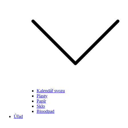
Kalendář svozu
Plasty
Papír
Sklo
Bioodpad
Úřad