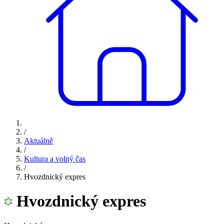
/
Aktuálně
/
Kultura a volný čas
/
Hvozdnický expres
Hvozdnický expres