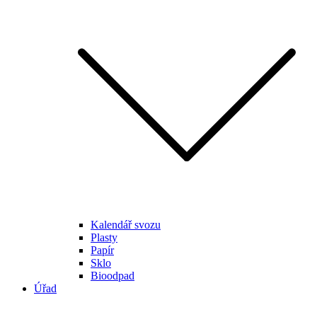
Kalendář svozu
Plasty
Papír
Sklo
Bioodpad
Úřad