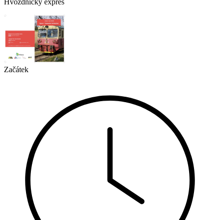
Hvozdnický expres
Začátek