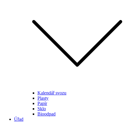
Kalendář svozu
Plasty
Papír
Sklo
Bioodpad
Úřad