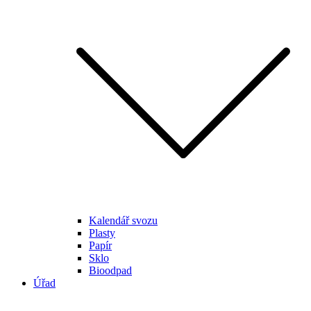
Kalendář svozu
Plasty
Papír
Sklo
Bioodpad
Úřad