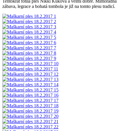
Tentokrát fotila ples Nikki Kuková a velmi dobře. Mimořádná
zábava, legrace a bohatá tombola je již na tomto plesu tradicí.