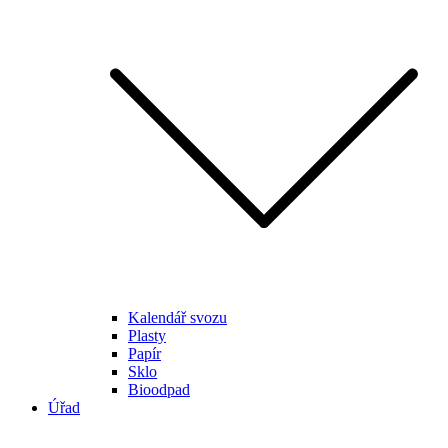
Kalendář svozu
Plasty
Papír
Sklo
Bioodpad
Úřad