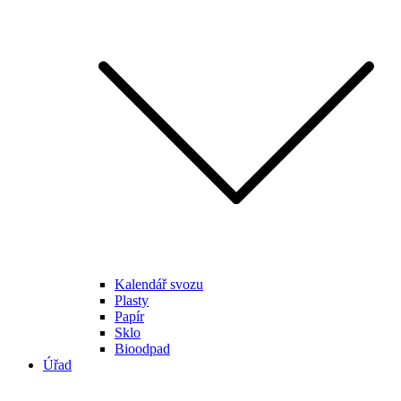
Kalendář svozu
Plasty
Papír
Sklo
Bioodpad
Úřad