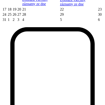
záznamy ze dne
záznamy ze dne
17
18
19
20
21
22
23
24
25
26
27
28
29
30
31
1
2
3
4
5
6