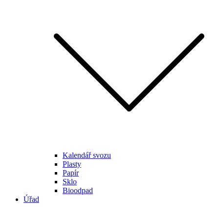
Kalendář svozu
Plasty
Papír
Sklo
Bioodpad
Úřad