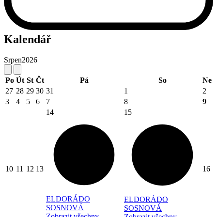
Kalendář
Srpen
2026
Po
Út
St
Čt
Pá
So
Ne
27
28
29
30
31
1
2
3
4
5
6
7
8
9
14
15
10
11
12
13
16
ELDORÁDO
ELDORÁDO
SOSNOVÁ
SOSNOVÁ
Zobrazit všechny
Zobrazit všechny