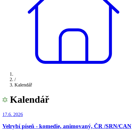
/
Kalendář
Kalendář
17.6.
2026
Velrybí píseň - komedie, animovaný, ČR /SRN/CAN