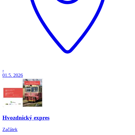
-
01.5.
2026
Hvozdnický expres
Začátek