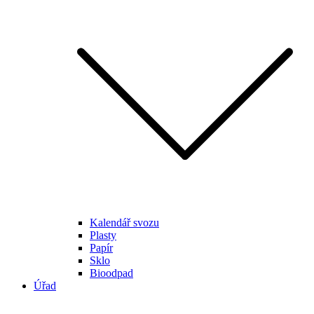
Kalendář svozu
Plasty
Papír
Sklo
Bioodpad
Úřad