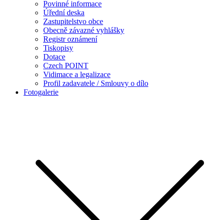
Povinné informace
Úřední deska
Zastupitelstvo obce
Obecně závazné vyhlášky
Registr oznámení
Tiskopisy
Dotace
Czech POINT
Vidimace a legalizace
Profil zadavatele / Smlouvy o dílo
Fotogalerie