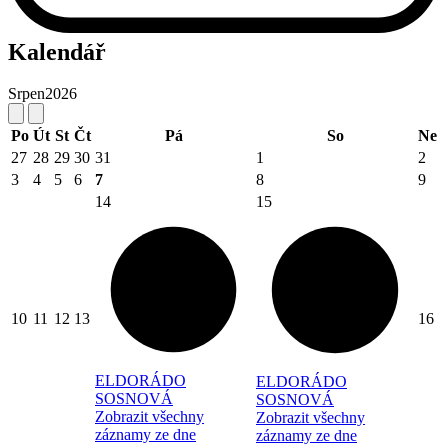
Kalendář
Srpen
2026
Po
Út
St
Čt
Pá
So
Ne
27
28
29
30
31
1
2
3
4
5
6
7
8
9
14
15
10
11
12
13
16
ELDORÁDO
ELDORÁDO
SOSNOVÁ
SOSNOVÁ
Zobrazit všechny
Zobrazit všechny
záznamy ze dne
záznamy ze dne