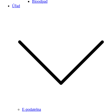
Bioodpad
Úřad
E-podatelna