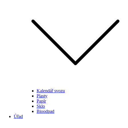
Kalendář svozu
Plasty
Papír
Sklo
Bioodpad
Úřad