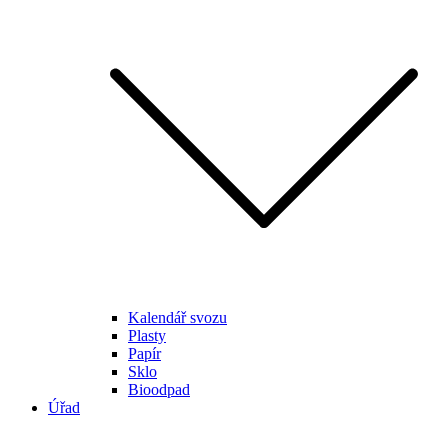
Kalendář svozu
Plasty
Papír
Sklo
Bioodpad
Úřad