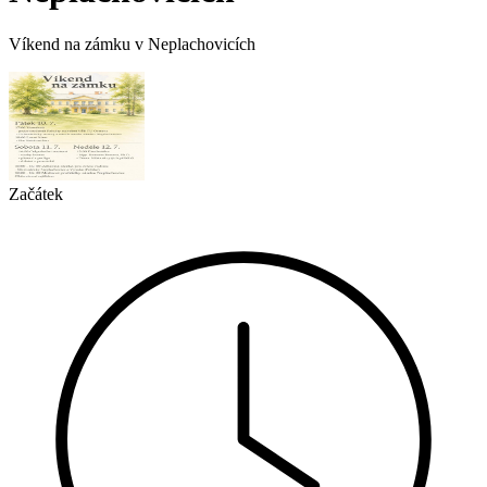
Víkend na zámku v Neplachovicích
Začátek