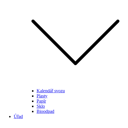
Kalendář svozu
Plasty
Papír
Sklo
Bioodpad
Úřad