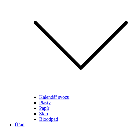
Kalendář svozu
Plasty
Papír
Sklo
Bioodpad
Úřad