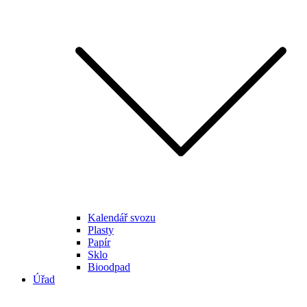
Kalendář svozu
Plasty
Papír
Sklo
Bioodpad
Úřad