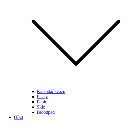
Kalendář svozu
Plasty
Papír
Sklo
Bioodpad
Úřad