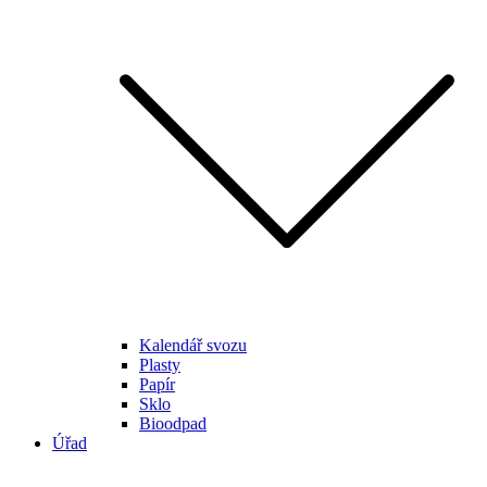
Kalendář svozu
Plasty
Papír
Sklo
Bioodpad
Úřad