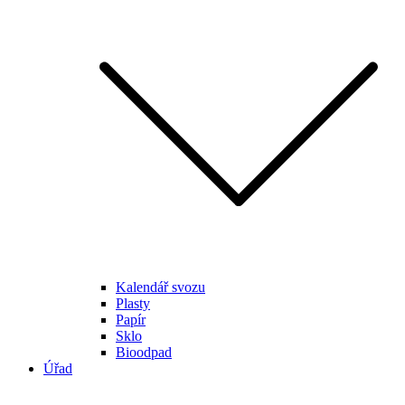
Kalendář svozu
Plasty
Papír
Sklo
Bioodpad
Úřad