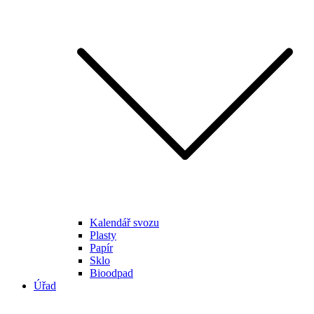
Kalendář svozu
Plasty
Papír
Sklo
Bioodpad
Úřad