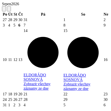
Srpen
2026
Po
Út
St
Čt
Pá
So
Ne
27
28
29
30
31
1
2
3
4
5
6
7
8
9
14
15
10
11
12
13
16
ELDORÁDO
ELDORÁDO
SOSNOVÁ
SOSNOVÁ
Zobrazit všechny
Zobrazit všechny
záznamy ze dne
záznamy ze dne
17
18
19
20
21
22
23
24
25
26
27
28
29
30
31
1
2
3
4
5
6